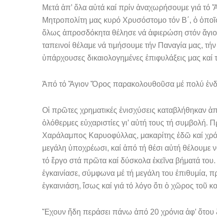
Μετά ἀπ’ ὅλα αὐτά καί πρίν ἀναχωρήσουμε γιά τό Ἅ
Μητροπολίτη μας κυρό Χρυσόστομο τόν Β΄, ὁ ὁποῖο
ὅλως ἀπροσδόκητα θέλησε νά ἀφιερώ­ση στόν ἅγιο 
ταπεινοί θέλαμε νά τιμήσουμε τήν Παναγία μας, τήν
ὑπάρχουσες δικαιολογημένες ἐ­πιφυλάξεις μας καί τ
Ἀπό τό Ἅγιον Ὄρος παρακολουθοῦσα μέ πολύ ἐνδιαφ
Οἱ πρῶτες χρηματικές ἐνισχύσεις καταβλήθηκαν ἀ
ὁλόθερμες εὐχαριστίες γι’ αὐ­τή τους τή συμβολή
Χαράλαμπος Καρυοφύλλας, μακαρίτης ἐδῶ καί χρόν
μεγάλη ὑποχρέωσι, καί ἀπό τή θέσι αὐτή θέλουμε 
τό ἔργο στά πρῶτα καί δύσκολα ἐκεῖνα βήματά του
ἐγκαινίασε, σύμ­φωνα μέ τή μεγάλη του ἐπιθυμία, π
ἐγκαινιάση, ἴσως καί γιά τό λόγο ὅτι ὁ χῶρος τοῦ 
Ἔχουν ἤδη περάσει πάνω ἀπό 20 χρόνια ἀφ’ ὅτου ξε