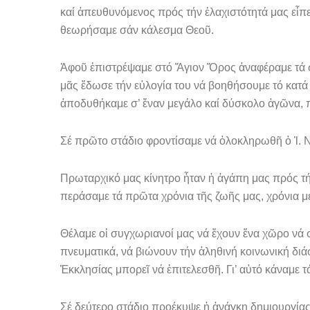
καί ἀπευθυνόμενος πρός τήν ἐλα­χιστότητά μας εἶπε
θεωρήσαμε σάν κάλεσμα Θεοῦ.
Ἀφοῦ ἐπιστρέψαμε στό Ἅγιον Ὄρος ἀναφέραμε τά σχ
μᾶς ἔδωσε τήν εὐλο­γία του νά βοηθήσουμε τό κατά 
ἀποδυθήκαμε σ’ ἕναν μεγάλο καί δύσκολο ἀγῶ­να, π
Σέ πρῶτο στάδιο φροντίσαμε νά ὁλοκληρωθῆ ὁ Ἱ. Ν
Πρωταρχικό μας κίνητρο ἦταν ἡ ἀγάπη μας πρός τή
περάσαμε τά πρῶτα χρόνια τῆς ζωῆς μας, χρόνια μ
Θέλαμε οἱ συγχωριανοί μας νά ἔχουν ἕνα χῶρο νά σ
πνευματικά, νά βιώνουν τήν ἀληθινή κοινωνική διά
Ἐκκλησίας μπορεῖ νά ἐπιτελεσθῆ. Γι’ αὐτό κάναμε 
Σέ δεύτερο στάδιο προέκυψε ἡ ἀνάγκη δημιουργίας 