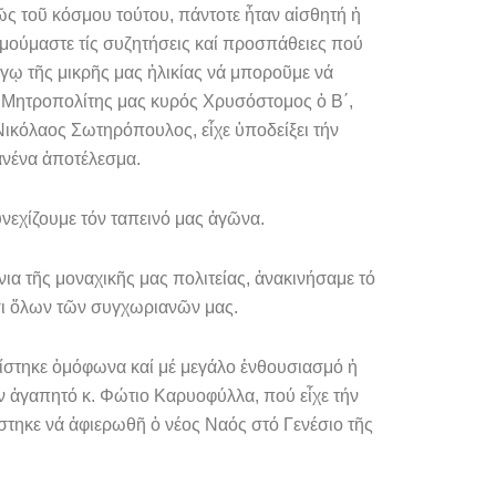
φῶς τοῦ κόσμου τούτου, πάντοτε ἦταν αἰσθητή ἡ
θυμούμαστε τίς συζητήσεις καί προσπάθειες πού
γῳ τῆς μικρῆς μας ἡλικίας νά μποροῦμε νά
ς Μητροπολίτης μας κυρός Χρυσόστομος ὁ Β΄,
Νικόλαος Σωτηρόπουλος, εἶχε ὑποδείξει τήν
ανένα ἀποτέλεσμα.
νεχί­ζουμε τόν ταπεινό μας ἀγῶνα.
α τῆς μο­ναχικῆς μας πολιτείας, ἀνακινήσαμε τό
σι ὅλων τῶν συγχωριανῶν μας.
ίστηκε ὁμόφωνα καί μέ μεγάλο ἐνθουσιασμό ἡ
όν ἀγαπητό κ. Φώτιο Καρυοφύλλα, πού εἶχε τήν
ίστηκε νά ἀφιερωθῆ ὁ νέος Ναός στό Γενέσιο τῆς