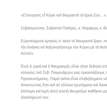
«Εὐλογητός εἶ Κύριε καί θαυμαστά τά ἔργα Σου…».
Σεβασμιώτατε, Σεβαστοί Πατέρες, κ. Νομάρχα, κ. Βο
Εὑρισκόμενοι ἐμπρός σ’ αὐτό τό θαυμαστό ἔργο, π
τήν ἀνάγκη νά δοξο­λογήσουμε τόν Κύριο μέ τά θε
Αὐτοῦ»
.
Ἐνῶ ἡ χαρά καί ὁ θαυμασμός εἶναι τόσο ἔκδηλα στά
εὐλογίες τοῦ Σεβ. Ποι­μενάρχου μας ἐγκαινιάζουμε
Προσκυνήματος. Παρά ταῦτα εἶναι ἐπιβεβλημένο νά 
ἀπαντώντας ἔτσι καί σέ εὔλογα ἐρωτήματα καί δι
ἐπίσημη καί ἱερή αὐτή τελετή θεωροῦμε κα­θῆκον 
ὁλο­κλήρωσί του.