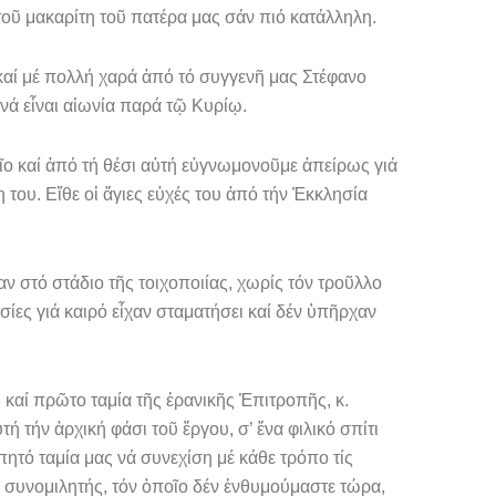
οῦ μακαρίτη τοῦ πατέρα μας σάν πιό κα­τάλληλη.
αί μέ πολλή χαρά ἀπό τό συγγενῆ μας Στέφανο
νά εἶναι αἰωνία παρά τῷ Κυρίῳ.
ῖο καί ἀπό τή θέσι αὐτή εὐγνωμονοῦμε ἀπείρως γιά
 του. Εἴθε οἱ ἅγιες εὐχές του ἀπό τήν Ἐκκλησία
 στό στάδιο τῆς τοιχοποιίας, χωρίς τόν τροῦλλο
ες γιά καιρό εἶχαν σταμα­τήσει καί δέν ὑπῆρχαν
 καί πρῶτο ταμία τῆς ἐρανικῆς Ἐπιτροπῆς, κ.
 τήν ἀρχική φάσι τοῦ ἔργου, σ’ ἕνα φιλικό σπίτι
ητό ταμία μας νά συνεχίση μέ κάθε τρόπο τίς
 συνομιλητής, τόν ὁ­ποῖο δέν ἐνθυμούμαστε τώρα,