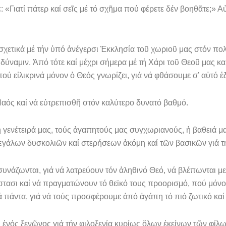
: «Γιατί πάτερ καί σεῖς μέ τό σχῆμα πού φέρε­τε δέν βοηθᾶτε;»
ετικά μέ τήν ὑπό ἀνέγερσι Ἐκκλησία τοῦ χωριοῦ μας στόν πολυ
δύναμιν. Ἀπό τότε καί μέχρι σή­μερα μέ τή Χάρι τοῦ Θεοῦ μας κα
ού εἰλικρινά μόνον ὁ Θεός γνωρίζει, γιά νά φθάσουμε σ’ αὐτό 
αός καί νά εὐτρεπισθῆ στόν καλύτερο δυνατό βαθμό.
 γενέτει­ρά μας, τούς ἀγαπητούς μας συγχωριανούς, ἡ βαθειά 
εγάλων δυσκολιῶν καί στερήσεων ἀκόμη καί τῶν βασικῶν γιά τή
υνάζων­ται, γιά νά λατρεύουν τόν ἀληθινό Θεό, νά βλέπωνται με
στασι καί νά πραγματώνουν τό θεϊκό τους προορισμό, πού μόνο
τά πάντα, γιά νά τούς προσφέρουμε ἀπό ἀγάπη τό πιό ζωτικό κα
ἑνός ξε­νῶνος γιά τήν φιλοξενία κυρίως ὅλων ἐκείνων τῶν φίλ