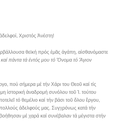
 ἀδελφοί, Χριστός Ἀνέστη!
περβάλλου­σα θεϊκή πρός ἐμᾶς ἀγάπη, αἰσθανόμαστε
καί πάντα τά ἐντός μου τό Ὄ­νομα τό Ἅγιον
γο, πού σήμερα μέ τήν Χάρι του Θεοῦ καί τίς
ομη ἱστορική ἀναδρομή συνόλου τοῦ Ἱ. τούτου
τελεῖ τό θεμέλιο καί τήν βάσι τοῦ ὅλου ἔργου,
 πολλούς ἀδελφούς μας. Συγχρόνως κατά τήν
βοήθησαν μέ χαρά καί συνέβαλαν τά μέγιστα στήν