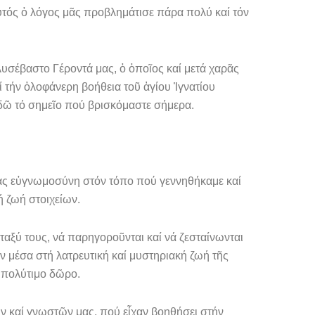
 Αὐτός ὁ λόγος μᾶς προβλημάτισε πάρα πολύ καί τόν
σέβα­στο Γέροντά μας, ὁ ὁποῖος καί μετά χαρᾶς
ί τήν ὁλοφάνερη βοήθεια τοῦ ἁγίου Ἰγνατίου
ἐδῶ τό σημεῖο πού βρισκόμαστε σήμερα.
μας εὐγνω­μοσύνη στόν τόπο πού γεννηθήκαμε καί
 ζωή στοιχείων.
ταξύ τους, νά παρηγοροῦνται καί νά ζεσταίνωνται
ν μέσα στή λατρευτική καί μυστηριακή ζωή τῆς
ί πολύτιμο δῶρο.
ων καί γνωστῶν μας, πού εἶχαν βοηθήσει στήν