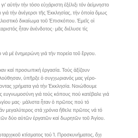
’ αὐτήν τήν τόσο εὐχάριστη ἐξέλιξι τόν ἀείμνηστο
ιά τήν ἀνέγερσι τῆς Ἐκ­κλησίας, τήν ὁποία ὅμως
λειστικό δικαίωμα τοῦ Ἐπισκόπου. Ἐμεῖς οἱ
αριστός ἦταν ἀνένδοτος· μᾶς διέλυσε τίς
νά μέ ἐνημερώνη γιά τήν πορεία τοῦ ἔργου.
αν καί προσωπική ἐργασία. Τούς ἀξίζουν
ολούθησαν, ὑπῆρξε ὁ συγχωριανός μας γέ­ρο-
οντας χρήματα γιά τήν Ἐκκλησία. Νοιώθουμε
ας ευγνωμοσύνη γιά τούς κόπους πού κατέβαλε γιά
Ἁγίου μας· μάλιστα ἦταν ὁ πρῶτος πού τό
σάν μεγαλύτερος στά χρό­νια ἤθελε πρῶτος νά τό
αί τῶν δύο αὐτῶν ἐργατῶν καί δωρητῶν τοῦ Ἁγίου.
ωταρχικοῦ κτίσματος τού Ἱ. Προσκυνήματος, ὄχι