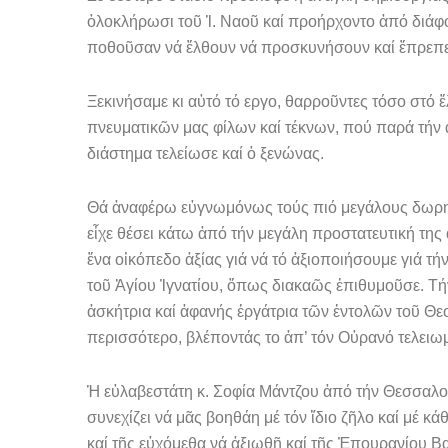
ὁλοκλήρωσι τοῦ Ἱ. Ναοῦ καί προήρχοντο ἀπό διάφο
ποθοῦσαν νά ἔλθουν νά προσκυνήσουν καί ἔ­πρεπε
Ξεκινήσαμε κι αὐτό τό εργο, θαρροῦντες τόσο στό 
πνευματικῶν μας φίλων καί τέκνων, πού παρά τήν 
διάστημα τελείωσε καί ὁ ξενώνας.
Θά ἀναφέρω εὐγνωμόνως τούς πιό μεγάλους δωρητές
εἶχε θέσει κάτω ἀπό τήν μεγάλη προστατευτική τη
ἕνα οἰκόπεδο ἀξίας γιά νά τό ἀξιοποιήσουμε γιά τ
τοῦ Ἁγί­ου Ἰγνατίου, ὅπως διακαῶς ἐπιθυμοῦσε. Τήν
ἀσκήτρια καί ἀφανής ἐργάτρια τῶν ἐντολῶν τοῦ Θεοῦ
περισσότερο, βλέποντάς το ἀπ’ τόν Οὐρανό τελειω
Ἡ εὐλαβεστάτη κ. Σοφία Μάντζου ἀπό τήν Θεσσαλον
συνεχίζει νά μᾶς βοη­θάη μέ τόν ἴδιο ζῆλο καί μέ
καί τῆς εὐχόμεθα νά ἀξιωθῆ καί τῆς Ἐ­πουρανίου Βα