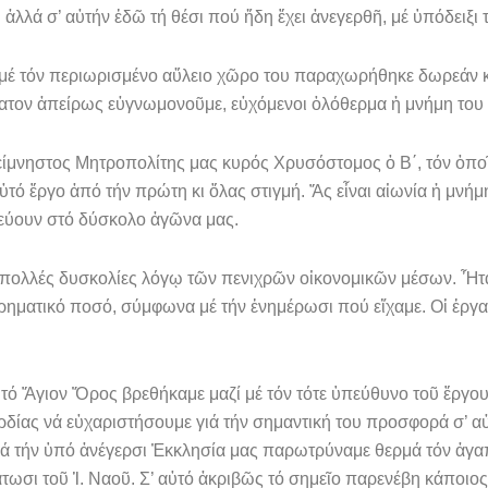
λλά σ’ αὐτήν ἐδῶ τή θέσι πού ἤδη ἔχει ἀνεγερθῆ, μέ ὑπόδειξι τ
ί μέ τόν περιωρισμένο αὔλειο χῶρο του παραχωρήθηκε δωρεάν κ
νατον ἀπείρως εὐγνωμονοῦμε, εὐ­χόμενοι ὁλόθερμα ἡ μνήμη του 
 ἀείμνηστος Μητροπολίτης μας κυρός Χρυσόστομος ὁ Β΄, τόν ὁπο
ὐτό ἔργο ἀπό τήν πρώτη κι ὅλας στι­γμή. Ἄς εἶναι αἰωνία ἡ μνήμη
εύουν στό δύσκολο ἀγῶνα μας.
πολλές δυσκολίες λόγῳ τῶν πενιχρῶν οἰκονομικῶν μέσων. Ἦταν
ρηματικό ποσό, σύμφωνα μέ τήν ἐνημέρωσι πού εἴχαμε. Οἱ ἐργασί
 τό Ἅγι­ον Ὄρος βρεθήκαμε μαζί μέ τόν τότε ὑπεύθυνο τοῦ ἔργου
ίας νά εὐχαριστήσουμε γιά τήν σημαντική του προσφορά σ’ αὐτή
ιά τήν ὑπό ἀνέγερσι Ἐκκλησία μας παρωτρύναμε θερμά τόν ἀγαπ
ωσι τοῦ Ἱ. Ναοῦ. Σ’ αὐτό ἀκριβῶς τό σημεῖο παρενέβη κάποιος