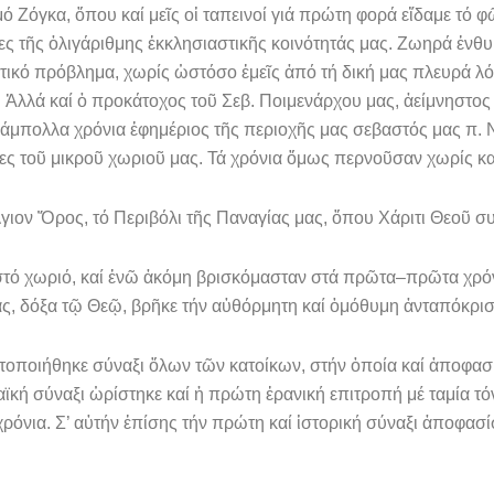
μό Ζόγ­κα, ὅπου καί μεῖς οἱ ταπεινοί γιά πρώτη φορά εἴδαμε τό 
γκες τῆς ὀλιγάριθμης ἐκκλησιαστι­κῆς κοινότητάς μας. Ζωηρά ἐν
ικό πρόβλημα, χωρίς ὡστόσο ἐμεῖς ἀπό τή δική μας πλευ­ρά λό
. Ἀλλά καί ὁ προκάτοχος τοῦ Σεβ. Ποιμενάρχου μας, ἀείμνηστο
άμπολλα χρόνια ἐφημέριος τῆς περιοχῆς μας σεβαστός μας π. 
γκες τοῦ μικροῦ χωριοῦ μας. Τά χρόνια ὅμως περνοῦσαν χωρίς κ
γιον Ὄ­ρος, τό Περιβόλι τῆς Παναγίας μας, ὅπου Χάριτι Θεοῦ συ
στό χωριό, καί ἐνῶ ἀκόμη βρισκόμασταν στά πρῶτα–πρῶτα χρόνι
ας, δόξα τῷ Θεῷ, βρῆκε τήν αὐθόρμητη καί ὁμόθυμη ἀνταπόκρι
οποιή­θηκε σύναξι ὅλων τῶν κατοίκων, στήν ὁποία καί ἀποφασ
λαϊκή σύναξι ὡρίστηκε καί ἡ πρώτη ἐρανική επιτροπή μέ ταμία τ
χρόνια. Σ’ αὐτήν ἐπίσης τήν πρώτη καί ἱστορική σύναξι ἀποφα­σ