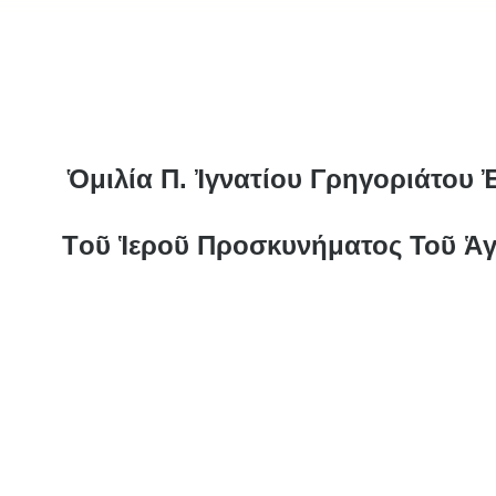
Ὁμιλία Π. Ἰγνατίου Γρηγοριάτου
Τoῦ Ἱεροῦ Προσκυνήματος Τοῦ Ἁγ