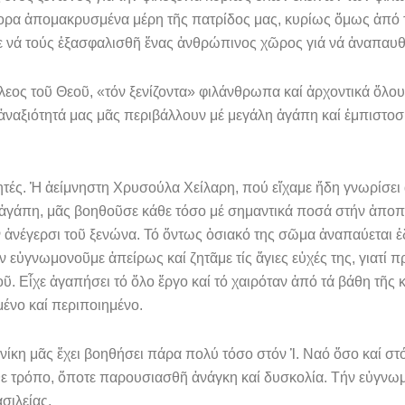
ρα ἀπομακρυσμένα μέρη τῆς πατρί­δος μας, κυρίως ὅμως ἀπό τ
 νά τούς ἐξασφαλισθῆ ἕνας ἀνθρώπινος χῶρος γιά νά ἀνα­παυθο
ἔλεος τοῦ Θεοῦ, «τόν ξενίζοντα» φιλάνθρωπα καί ἀρχοντικά ὅλου
ἀναξιότητά μας μᾶς περιβάλλουν μέ με­γάλη ἀγάπη καί ἐμπιστοσ
. Ἡ ἀεί­μνηστη Χρυσούλα Χείλαρη, πού εἴχαμε ἤδη γνωρίσει ἀ
ς ἀγάπη, μᾶς βοηθοῦσε κάθε τόσο μέ σημαντικά ποσά στήν ἀποπ
ήν ἀνέγερσι τοῦ ξενώνα. Τό ὄντως ὁσιακό της σῶμα ἀναπαύε­ται 
 εὐγνωμονοῦμε ἀ­πείρως καί ζητᾶμε τίς ἅγιες εὐχές της, γιατί π
. Εἶχε ἀγαπήσει τό ὅλο ἔργο καί τό χαιρόταν ἀπό τά βάθη τῆς 
μένο καί περιποιημένο.
ίκη μᾶς ἔχει βοηθήσει πάρα πολύ τόσο στόν Ἱ. Ναό ὅσο καί στ
 κάθε τρόπο, ὅποτε παρουσιασθῆ ἀ­νάγκη καί δυσκολία. Τήν εὐγν
σιλείας.