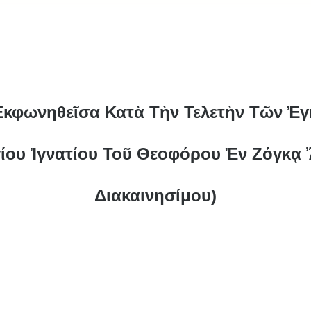
 Ἐκφωνηθεῖσα Κατὰ Τὴν Τελετὴν Τῶν Ἐγ
ίου Ἰγνατίου Τοῦ Θεοφόρου Ἐν Ζόγκᾳ Ἄ
Διακαινησίμου)