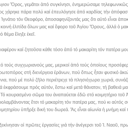
γιον Ὄρος, γεμᾶτοι ἀπό συγκίνησι, ἐνημερώσαμε τηλεφωνικῶς γι
ς χάρηκε πάρα πολύ καί ἐπευλόγησε ἀπό καρδίας τήν ἀπόφασι γ
Ἰγνάτιο τόν Θεοφόρο, ἀποσαφηνίζοντάς μας ὅτι αὐτό εἶναι ἀποκ
 κοινή ἐλπί­δα ὅλων μας καί ἔφορο τοῦ Ἁγίου Ὄρους, ἀλλά ὁ μακ
ό θέμα ἔληξε ἐκεῖ.
έρον καί ζητοῦσα κάθε τόσο ἀπό τό μακαρίτη τόν πατέρα μου 
πό τούς συγχωριανούς μας, μερικοί ἀπό τούς ὁποίους προσέφερ
. Πρωτοπόρος στή διενέργεια ἐράνων, πού ὅ­πως ἦταν φυσικό ἀκ
ια, πού μέ πολύ ζῆλο περιέτρεχε τά πλησιόχωρα χωριά, συνάζ
νά ἐκφράσουμε πρός αὐτόν, ἔστω καί μετά θάνατον, τή βαθειά μ
. Τό κουρασμένο σῶμα του ἀναπαύεται ἐδῶ στό κοιμητήριο τοῦ 
ρολαμβάνοντας ἔτσι τό μα­καρίτη τόν πατέρα μας, πού κι αὐτός 
κοιμητηρίου ὑπῆρξε δική του δωρεά. Ἄς εἶναι αἰωνία ἡ μνήμη κ
κίνησαν οἱ πρῶτες ἐργασίες γιά τήν ἀνέγερσι τοῦ Ἱ. Ναοῦ, πρ