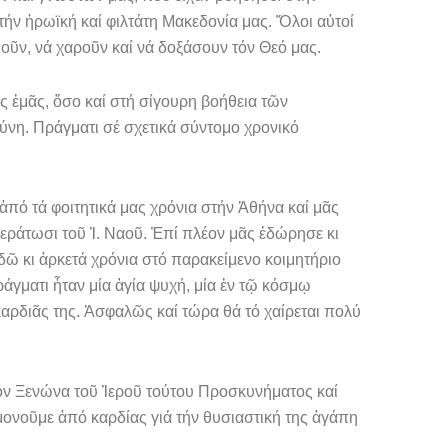
ήν ἡρωϊκή καί φιλτάτη Μακεδονία μας. Ὅλοι αὐτοί
ῦν, νά χαροῦν καί νά δοξάσουν τόν Θεό μας.
ς ἐμᾶς, ὅσο καί στή σίγουρη βοήθεια τῶν
ύνη. Πράγματι σέ σχετικά σύντομο χρονικό
πό τά φοιτητικά μας χρόνια στήν Ἀθήνα καί μᾶς
εράτωσι τοῦ Ἱ. Ναοῦ. Ἐπί πλέον μᾶς ἐδώρησε κι
ἐδῶ κι ἀρκετά χρόνια στό παρακείμενο κοιμητήριο
ράγματι ἦταν μία ἁγία ψυχή, μία ἐν τῷ κόσμῳ
καρδιᾶς της. Ἀσφαλῶς καί τώρα θά τό χαίρε­ται πολύ
όν Ξενώ­να τοῦ Ἱεροῦ τούτου Προσκυνήματος καί
ωμονοῦμε ἀπό καρδίας γιά τήν θυσιαστική της ἀγάπη