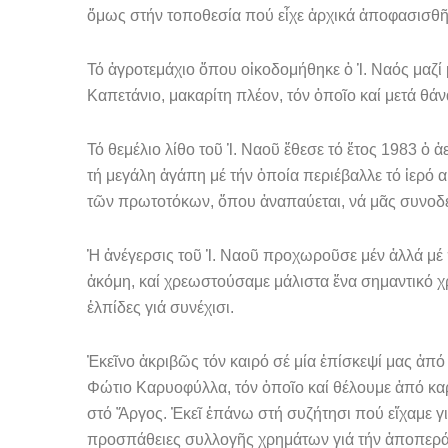
ὅμως στήν τοποθεσία πού εἶχε ἀρχικά ἀποφασισθῆ ἀ
Τό ἀγροτεμάχιο ὅπου οἰκοδομήθηκε ὁ Ἱ. Ναός μαζ
Καπετάνιο, μακαρίτη πλέον, τόν ὁποῖο καί μετά θά
Τό θεμέλιο λίθο τοῦ Ἱ. Ναοῦ ἔθεσε τό ἔτος 1983 ὁ
τή μεγάλη ἀγάπη μέ τήν ὁποία περιέβαλλε τό ἱερό α
τῶν πρωτοτόκων, ὅπου ἀναπαύεται, νά μᾶς συν­οδ
Ἡ ἀνέγερσις τοῦ Ἱ. Ναοῦ προχωροῦσε μέν ἀλλά μέ 
ἀκόμη, καί χρεω­στούσαμε μάλιστα ἕνα σημαντικό χ
ἐλπίδες γιά συνέχισι.
Ἐκεῖνο ἀκριβῶς τόν καιρό σέ μία ἐπίσκεψί μας ἀπό
Φώτιο Καρυοφύλλα, τόν ὁποῖο καί θέλουμε ἀπό καρδ
στό Ἄργος. Ἐκεῖ ἐπάνω στή συζήτησι πού εἴχαμε γ
προσπά­θειες συλλογῆς χρημάτων γιά τήν ἀποπεράτ