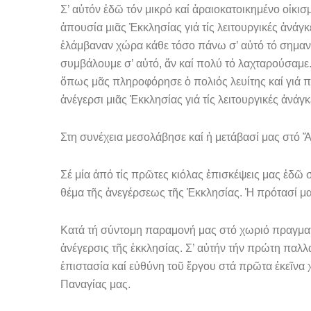
Σ’ αὐτόν ἐδῶ τόν μικρό καί ἀραιοκατοικημένο οἰκισ
ἀπουσία μιᾶς Ἐκκλη­σίας γιά τίς λειτουργικές ἀνά
ἐλάμβαναν χώρα κάθε τόσο πάνω σ’ αὐτό τό σημαντ
συμβάλουμε σ’ αὐτό, ἄν καί πολύ τό λαχταρούσαμε
ὅπως μᾶς πληροφόρησε ὁ πολιός λευίτης καί γιά π
ἀνέγερσι μιᾶς Ἐκκλησίας γιά τίς λειτουργικές ἀνά
Στη συνέχεια μεσολάβησε καί ἡ μετάβασί μας στό Ἅ
Σέ μία ἀπό τίς πρῶτες κιόλας ἐπισκέψεις μας ἐδῶ 
θέμα τῆς ἀνεγέρσεως τῆς Ἐκκλησίας. Ἡ πρότασί μ
Κατά τή σύντομη παραμονή μας στό χωριό πραγματ
ἀνέγερσις τῆς ἐκκλησί­ας. Σ’ αὐτήν τήν πρώτη παλ
ἐπιστασία καί εὐθύνη τοῦ ἔργου στά πρῶτα ἐκεῖνα 
Παναγίας μας.