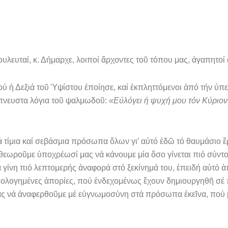
υλευταί, κ. Δήμαρχε, λοιποί ἄρχοντες τοῦ τόπου μας, ἀγαπητοί
ού ἡ Δεξιά τοῦ Ὑψίστου ἐποίησε, καί ἐκπληττόμενοι ἀπό τήν ὑ
όπνευστα λόγια τοῦ ψαλμωδοῦ:
«Εὐλόγει ἡ ψυχή μου τόν Κύριον 
 τίμια καί σεβάσμια πρόσωπα ὅλων γι’ αὐτό ἐδῶ τό θαυμάσιο ἔρ
, θεωροῦμε ὑποχρέωσί μας νά κά­νουμε μία ὅσο γίνεται πιό σύντ
γίνη πιό λεπτομερής ἀναφορά στό ξεκίνημά του, ἐπειδή αὐτό ἀπο
καιολογημένες ἀπορίες, πού ἐνδεχομένως ἔχουν δημιουργηθῆ σέ
μας νά ἀναφερθοῦμε μέ εὐγνωμοσύνη στά πρόσωπα ἐκεῖ­να, πού 