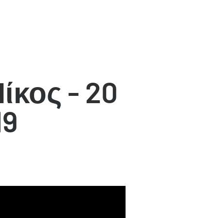
ίκος - 20
19